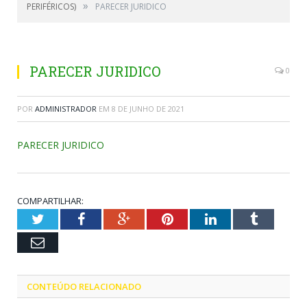
»
PERIFÉRICOS)
PARECER JURIDICO
PARECER JURIDICO
0
POR
ADMINISTRADOR
EM
8 DE JUNHO DE 2021
PARECER JURIDICO
COMPARTILHAR:
Twitter
Facebook
Google+
Pinterest
LinkedIn
Tumblr
Email
CONTEÚDO RELACIONADO