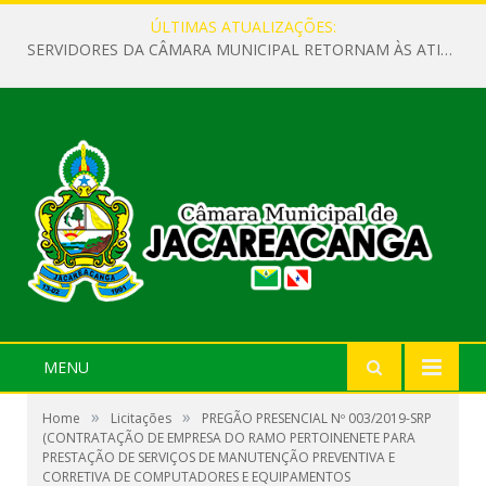
ÚLTIMAS ATUALIZAÇÕES:
SERVIDORES DA CÂMARA MUNICIPAL RETORNAM ÀS ATIVIDADES APÓS O RECESSO PARLAMENTAR
MENU
»
»
Home
Licitações
PREGÃO PRESENCIAL Nº 003/2019-SRP
(CONTRATAÇÃO DE EMPRESA DO RAMO PERTOINENETE PARA
PRESTAÇÃO DE SERVIÇOS DE MANUTENÇÃO PREVENTIVA E
CORRETIVA DE COMPUTADORES E EQUIPAMENTOS