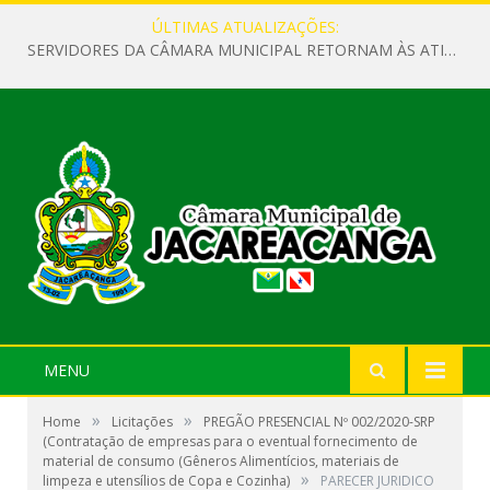
ÚLTIMAS ATUALIZAÇÕES:
SERVIDORES DA CÂMARA MUNICIPAL RETORNAM ÀS ATIVIDADES APÓS O RECESSO PARLAMENTAR
MENU
»
»
Home
Licitações
PREGÃO PRESENCIAL Nº 002/2020-SRP
(Contratação de empresas para o eventual fornecimento de
material de consumo (Gêneros Alimentícios, materiais de
»
limpeza e utensílios de Copa e Cozinha)
PARECER JURIDICO