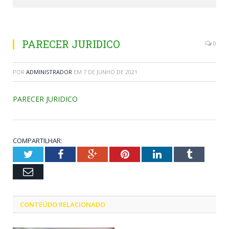
PARECER JURIDICO
0
POR
ADMINISTRADOR
EM
7 DE JUNHO DE 2021
PARECER JURIDICO
COMPARTILHAR:
Twitter
Facebook
Google+
Pinterest
LinkedIn
Tumblr
Email
CONTEÚDO RELACIONADO