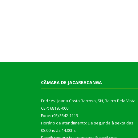
CÂMARA DE JACAREACANGA
End.: Av. Joana Costa Barroso, SN, Bairro Bela Vista
CEP: 68195-000
Fone: (93) 3542-1119
Horário de atendimento: De segunda à sexta das
08:00hs às 14:00hs
E-mail: camara.jacareacanga@gmail.com