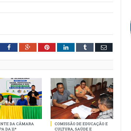
tter
Facebook
Google+
Pinterest
LinkedIn
Tumblr
Email
ENTE DA CÂMARA
COMISSÃO DE EDUCAÇÃO E
A DA 11ª
CULTURA, SAÚDE E