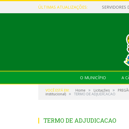
ÚLTIMAS ATUALIZAÇÕES:
O MUNICÍPIO
A 
»
»
VOCÊ ESTÁ EM:
Home
Licitações
PREGÃO
»
institucional)
TERMO DE ADJUDICACAO
TERMO DE ADJUDICACAO