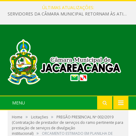
ÚLTIMAS ATUALIZAÇÕES:
SERVIDORES DA CÂMARA MUNICIPAL RETORNAM ÀS ATIVIDADES APÓS O RECESSO PARLAMENTAR
MENU
»
»
Home
Licitações
PREGÃO PRESENCIAL Nº 002/2019
(Contratação de prestador de serviços do ramo pertinente para
prestação de serviços de divulgação
»
institucional)
ORCAMENTO ESTIMADO EM PLANILHA DE