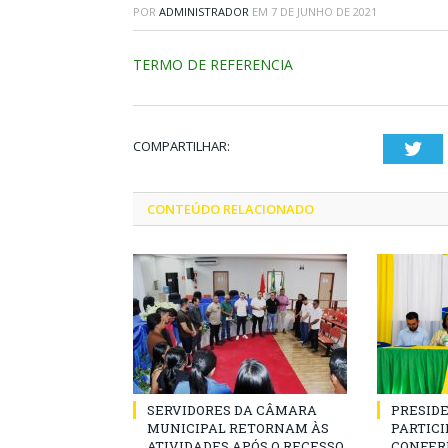
POR
ADMINISTRADOR
EM
7 DE JUNHO DE 2021
TERMO DE REFERENCIA
COMPARTILHAR:
Twi
CONTEÚDO RELACIONADO
SERVIDORES DA CÂMARA
PRESID
MUNICIPAL RETORNAM ÀS
PARTICIP
ATIVIDADES APÓS O RECESSO
CONFER