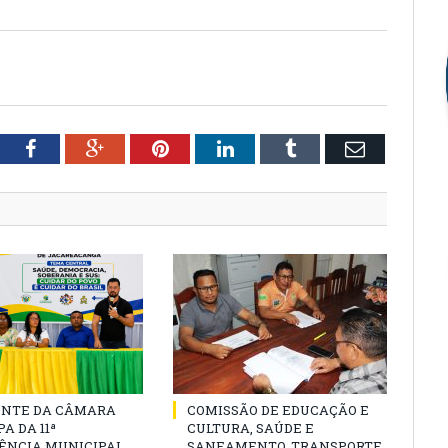
tter
Facebook
Google+
Pinterest
LinkedIn
Tumblr
Email
ENTE DA CÂMARA
COMISSÃO DE EDUCAÇÃO E
A DA 11ª
CULTURA, SAÚDE E
ÊNCIA MUNICIPAL
SANEAMENTO, TRANSPORTE