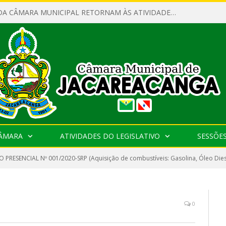
SERVIDORES DA CÂMARA MUNICIPAL RETORNAM ÀS ATIVIDADES APÓS O RECESSO PARLAMENTAR
CÂMARA
ATIVIDADES DO LEGISLATIVO
SESSÕE
 PRESENCIAL Nº 001/2020-SRP (Aquisição de combustíveis: Gasolina, Óleo Diesel
0