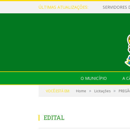
ÚLTIMAS ATUALIZAÇÕES:
O MUNICÍPIO
A 
»
»
VOCÊ ESTÁ EM:
Home
Licitações
PREGÃO
EDITAL