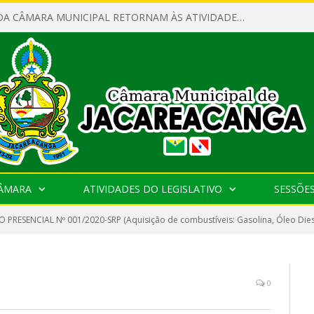
SERVIDORES DA CÂMARA MUNICIPAL RETORNAM ÀS ATIVIDADES APÓS O RECESSO PARLAMENTAR
CÂMARA
ATIVIDADES DO LEGISLATIVO
SESSÕE
 PRESENCIAL Nº 001/2020-SRP (Aquisição de combustíveis: Gasolina, Óleo Diesel
0