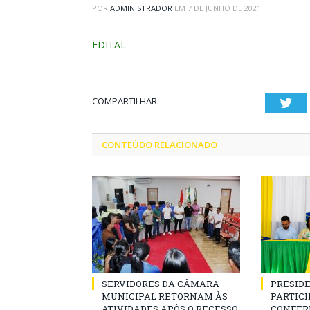
POR
ADMINISTRADOR
EM
7 DE JUNHO DE 2021
EDITAL
COMPARTILHAR:
Twi
CONTEÚDO RELACIONADO
SERVIDORES DA CÂMARA
PRESID
MUNICIPAL RETORNAM ÀS
PARTICIP
ATIVIDADES APÓS O RECESSO
CONFER