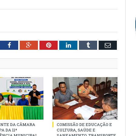
tter
Facebook
Google+
Pinterest
LinkedIn
Tumblr
Email
ENTE DA CÂMARA
COMISSÃO DE EDUCAÇÃO E
A DA 11ª
CULTURA, SAÚDE E
ÊNCIA MUNICIPAL
SANEAMENTO, TRANSPORTE