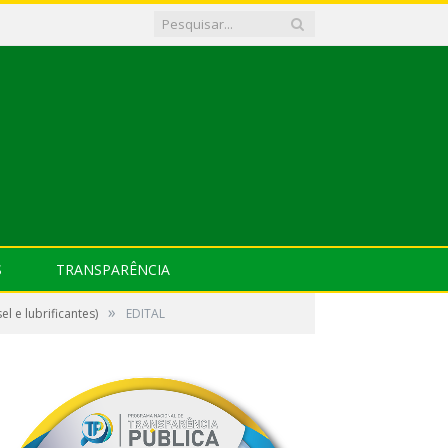
S
TRANSPARÊNCIA
»
 e lubrificantes)
EDITAL