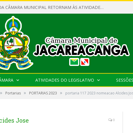
SERVIDORES DA CÂMARA MUNICIPAL RETORNAM ÀS ATIVIDADES APÓS O RECESSO PARLAMENTAR
CÂMARA
ATIVIDADES DO LEGISLATIVO
SESSÕE
»
»
»
Portarias
PORTARIAS 2023
portaria 117 2023 nomeacao Alcides 
cides Jose
0