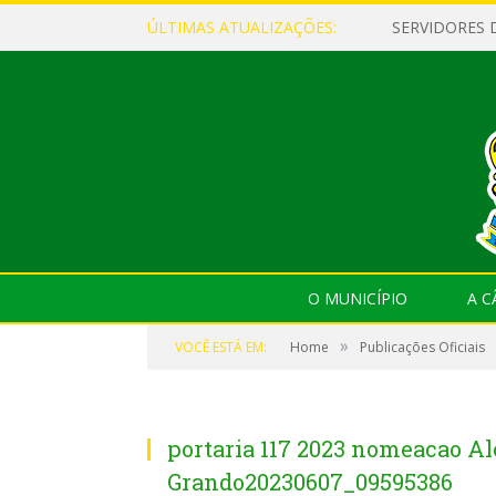
ÚLTIMAS ATUALIZAÇÕES:
O MUNICÍPIO
A 
»
VOCÊ ESTÁ EM:
Home
Publicações Oficiais
portaria 117 2023 nomeacao Al
Grando20230607_09595386