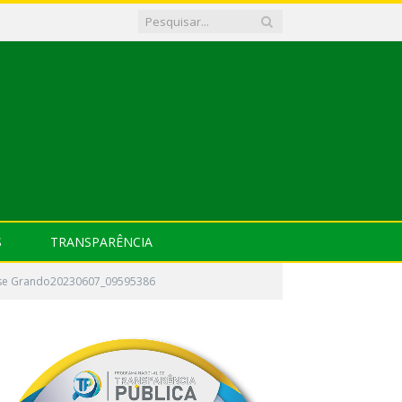
S
TRANSPARÊNCIA
Jose Grando20230607_09595386