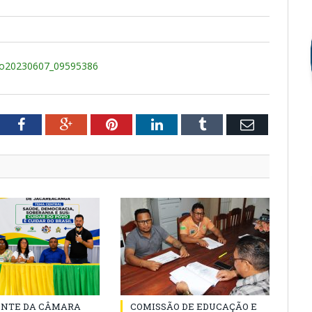
ndo20230607_09595386
tter
Facebook
Google+
Pinterest
LinkedIn
Tumblr
Email
ENTE DA CÂMARA
COMISSÃO DE EDUCAÇÃO E