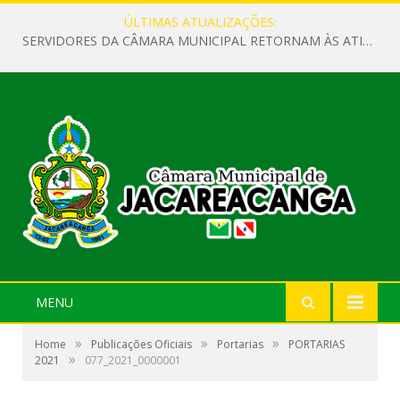
ÚLTIMAS ATUALIZAÇÕES:
SERVIDORES DA CÂMARA MUNICIPAL RETORNAM ÀS ATIVIDADES APÓS O RECESSO PARLAMENTAR
MENU
»
»
»
Home
Publicações Oficiais
Portarias
PORTARIAS
»
2021
077_2021_0000001