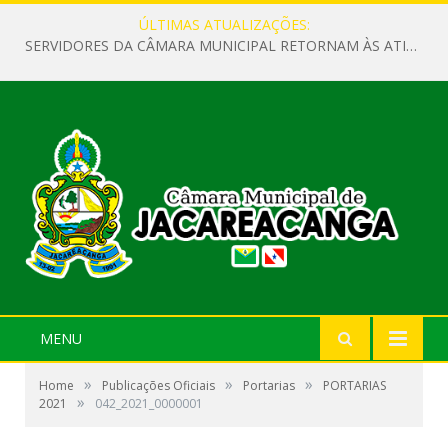
ÚLTIMAS ATUALIZAÇÕES:
SERVIDORES DA CÂMARA MUNICIPAL RETORNAM ÀS ATIVIDADES APÓS O RECESSO PARLAMENTAR
MENU
»
»
»
Home
Publicações Oficiais
Portarias
PORTARIAS
»
2021
042_2021_0000001