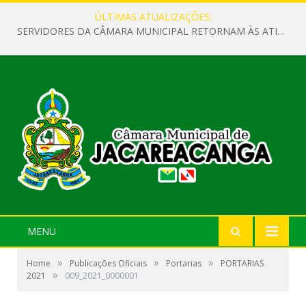
ÚLTIMAS ATUALIZAÇÕES:
SERVIDORES DA CÂMARA MUNICIPAL RETORNAM ÀS ATIVIDADES APÓS O RECESSO PARLAMENTAR
MENU
»
»
»
Home
Publicações Oficiais
Portarias
PORTARIAS
»
2021
009_2021_0000001