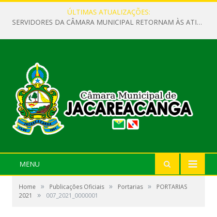
ÚLTIMAS ATUALIZAÇÕES:
SERVIDORES DA CÂMARA MUNICIPAL RETORNAM ÀS ATIVIDADES APÓS O RECESSO PARLAMENTAR
MENU
»
»
»
Home
Publicações Oficiais
Portarias
PORTARIAS
»
2021
007_2021_0000001