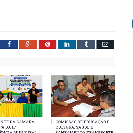
tter
Facebook
Google+
Pinterest
LinkedIn
Tumblr
Email
ENTE DA CÂMARA
COMISSÃO DE EDUCAÇÃO E
A DA 11ª
CULTURA, SAÚDE E
ÊNCIA MUNICIPAL
SANEAMENTO, TRANSPORTE