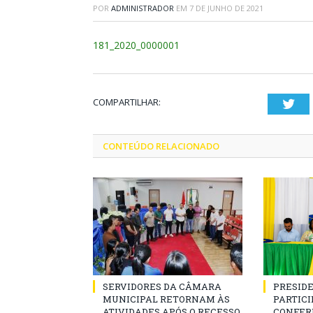
POR
ADMINISTRADOR
EM
7 DE JUNHO DE 2021
181_2020_0000001
COMPARTILHAR:
Twi
CONTEÚDO RELACIONADO
SERVIDORES DA CÂMARA
PRESID
MUNICIPAL RETORNAM ÀS
PARTICIP
ATIVIDADES APÓS O RECESSO
CONFER