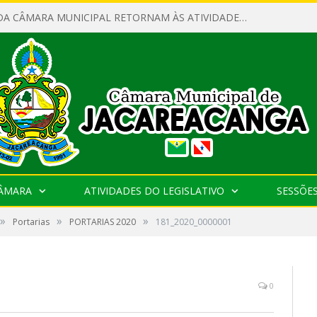
SERVIDORES DA CÂMARA MUNICIPAL RETORNAM ÀS ATIVIDADES APÓS O RECESSO PARLAMENTAR
CÂMARA
ATIVIDADES DO LEGISLATIVO
SESSÕE
»
»
»
Portarias
PORTARIAS 2020
181_2020_0000001
0