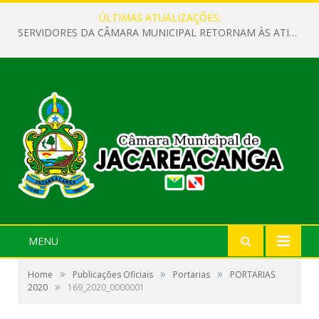
ÚLTIMAS ATUALIZAÇÕES:
SERVIDORES DA CÂMARA MUNICIPAL RETORNAM ÀS ATIVIDADES APÓS O RECESSO PARLAMENTAR
MENU
»
»
»
Home
Publicações Oficiais
Portarias
PORTARIAS
»
2020
169_2020_0000001