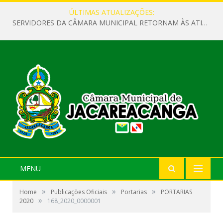
ÚLTIMAS ATUALIZAÇÕES:
SERVIDORES DA CÂMARA MUNICIPAL RETORNAM ÀS ATIVIDADES APÓS O RECESSO PARLAMENTAR
MENU
»
»
»
Home
Publicações Oficiais
Portarias
PORTARIAS
»
2020
168_2020_0000001