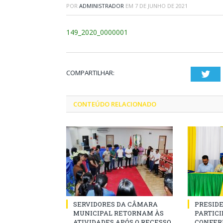
POR
ADMINISTRADOR
EM
7 DE JUNHO DE 2021
149_2020_0000001
COMPARTILHAR:
Twi
CONTEÚDO RELACIONADO
SERVIDORES DA CÂMARA
PRESID
MUNICIPAL RETORNAM ÀS
PARTICIP
ATIVIDADES APÓS O RECESSO
CONFER