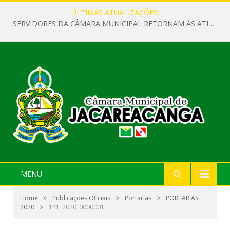
ÚLTIMAS ATUALIZAÇÕES:
SERVIDORES DA CÂMARA MUNICIPAL RETORNAM ÀS ATIVIDADES APÓS O RECESSO PARLAMENTAR
MENU
»
»
»
Home
Publicações Oficiais
Portarias
PORTARIAS
»
2020
141_2020_0000001