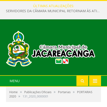
ÚLTIMAS ATUALIZAÇÕES:
SERVIDORES DA CÂMARA MUNICIPAL RETORNAM ÀS ATIVIDADES APÓS O RECESSO PARLAMENTAR
MENU
»
»
»
Home
Publicações Oficiais
Portarias
PORTARIAS
»
2020
131_2020_0000001