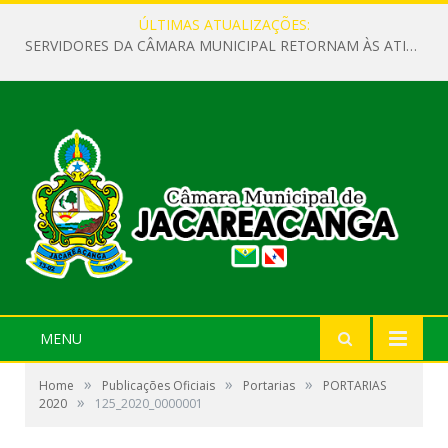
ÚLTIMAS ATUALIZAÇÕES:
SERVIDORES DA CÂMARA MUNICIPAL RETORNAM ÀS ATIVIDADES APÓS O RECESSO PARLAMENTAR
MENU
»
»
»
Home
Publicações Oficiais
Portarias
PORTARIAS
»
2020
125_2020_0000001