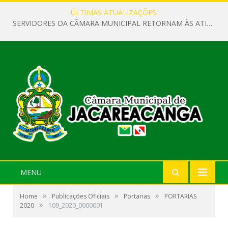
ÚLTIMAS ATUALIZAÇÕES:
SERVIDORES DA CÂMARA MUNICIPAL RETORNAM ÀS ATIVIDADES APÓS O RECESSO PARLAMENTAR
MENU
»
»
»
Home
Publicações Oficiais
Portarias
PORTARIAS
»
2020
109_2020_0000001