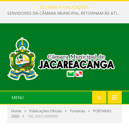
ÚLTIMAS ATUALIZAÇÕES:
SERVIDORES DA CÂMARA MUNICIPAL RETORNAM ÀS ATIVIDADES APÓS O RECESSO PARLAMENTAR
MENU
»
»
»
Home
Publicações Oficiais
Portarias
PORTARIAS
»
2020
102_2020_0000001