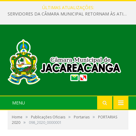
ÚLTIMAS ATUALIZAÇÕES:
SERVIDORES DA CÂMARA MUNICIPAL RETORNAM ÀS ATIVIDADES APÓS O RECESSO PARLAMENTAR
MENU
»
»
»
Home
Publicações Oficiais
Portarias
PORTARIAS
»
2020
098_2020_0000001