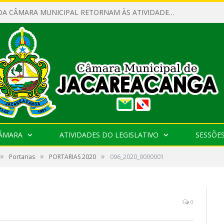
SERVIDORES DA CÂMARA MUNICIPAL RETORNAM ÀS ATIVIDADES APÓS O RECESSO PARLAMENTAR
CÂMARA
ATIVIDADES DO LEGISLATIVO
SESSÕE
»
»
»
Portarias
PORTARIAS 2020
096_2020_0000001
0