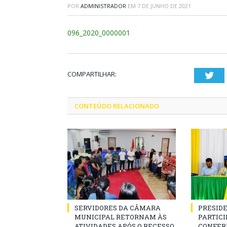
POR
ADMINISTRADOR
EM
7 DE JUNHO DE 2021
096_2020_0000001
COMPARTILHAR:
Twi
CONTEÚDO RELACIONADO
SERVIDORES DA CÂMARA
PRESID
MUNICIPAL RETORNAM ÀS
PARTICIP
ATIVIDADES APÓS O RECESSO
CONFER