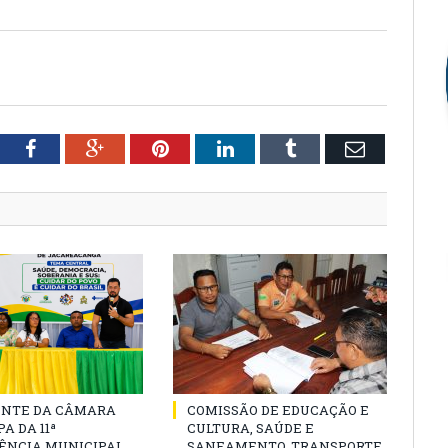
tter
Facebook
Google+
Pinterest
LinkedIn
Tumblr
Email
ENTE DA CÂMARA
COMISSÃO DE EDUCAÇÃO E
A DA 11ª
CULTURA, SAÚDE E
ÊNCIA MUNICIPAL
SANEAMENTO, TRANSPORTE