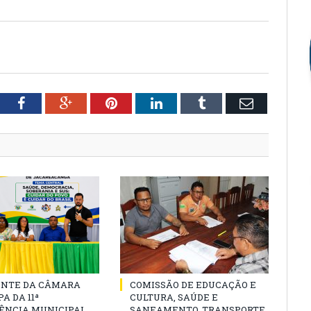
tter
Facebook
Google+
Pinterest
LinkedIn
Tumblr
Email
ENTE DA CÂMARA
COMISSÃO DE EDUCAÇÃO E
A DA 11ª
CULTURA, SAÚDE E
ÊNCIA MUNICIPAL
SANEAMENTO, TRANSPORTE