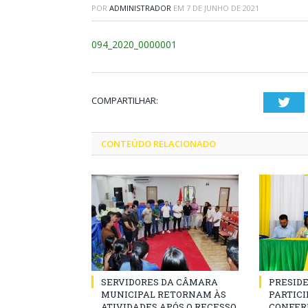
POR
ADMINISTRADOR
EM
7 DE JUNHO DE 2021
094_2020_0000001
COMPARTILHAR:
Twi
CONTEÚDO RELACIONADO
SERVIDORES DA CÂMARA
PRESID
MUNICIPAL RETORNAM ÀS
PARTICIP
ATIVIDADES APÓS O RECESSO
CONFER