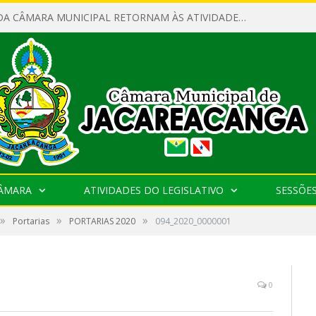
SERVIDORES DA CÂMARA MUNICIPAL RETORNAM ÀS ATIVIDADES APÓS O RECESSO PARLAMENTAR
CÂMARA
ATIVIDADES DO LEGISLATIVO
SESSÕE
»
»
»
Portarias
PORTARIAS 2020
094_2020_0000001
0