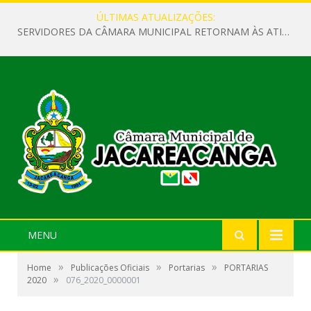
ÚLTIMAS ATUALIZAÇÕES:
SERVIDORES DA CÂMARA MUNICIPAL RETORNAM ÀS ATIVIDADES APÓS O RECESSO PARLAMENTAR
MENU
»
»
»
Home
Publicações Oficiais
Portarias
PORTARIAS
»
2020
076_2020_0000001