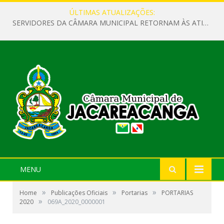
ÚLTIMAS ATUALIZAÇÕES:
SERVIDORES DA CÂMARA MUNICIPAL RETORNAM ÀS ATIVIDADES APÓS O RECESSO PARLAMENTAR
MENU
»
»
»
Home
Publicações Oficiais
Portarias
PORTARIAS
»
2020
069A_2020_0000001