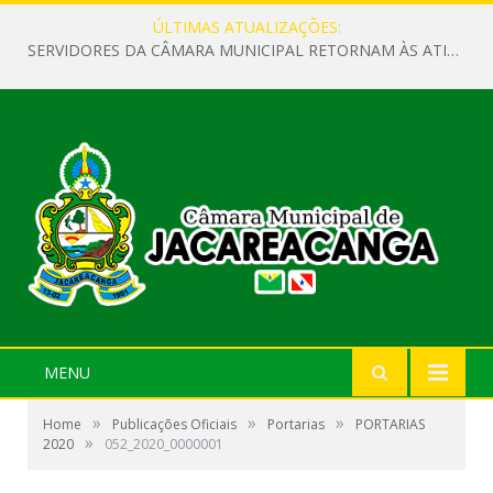
ÚLTIMAS ATUALIZAÇÕES:
SERVIDORES DA CÂMARA MUNICIPAL RETORNAM ÀS ATIVIDADES APÓS O RECESSO PARLAMENTAR
MENU
»
»
»
Home
Publicações Oficiais
Portarias
PORTARIAS
»
2020
052_2020_0000001