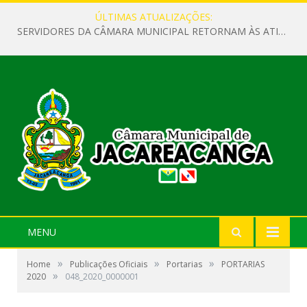
ÚLTIMAS ATUALIZAÇÕES:
SERVIDORES DA CÂMARA MUNICIPAL RETORNAM ÀS ATIVIDADES APÓS O RECESSO PARLAMENTAR
MENU
»
»
»
Home
Publicações Oficiais
Portarias
PORTARIAS
»
2020
048_2020_0000001