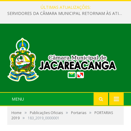
ÚLTIMAS ATUALIZAÇÕES:
SERVIDORES DA CÂMARA MUNICIPAL RETORNAM ÀS ATIVIDADES APÓS O RECESSO PARLAMENTAR
MENU
»
»
»
Home
Publicações Oficiais
Portarias
PORTARIAS
»
2019
183_2019_0000001