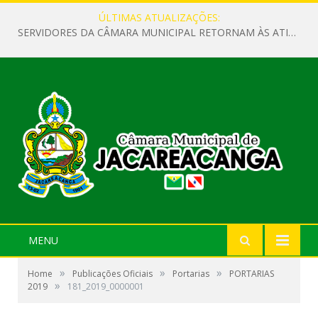
ÚLTIMAS ATUALIZAÇÕES:
SERVIDORES DA CÂMARA MUNICIPAL RETORNAM ÀS ATIVIDADES APÓS O RECESSO PARLAMENTAR
MENU
»
»
»
Home
Publicações Oficiais
Portarias
PORTARIAS
»
2019
181_2019_0000001