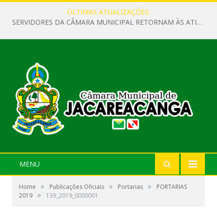
ÚLTIMAS ATUALIZAÇÕES:
SERVIDORES DA CÂMARA MUNICIPAL RETORNAM ÀS ATIVIDADES APÓS O RECESSO PARLAMENTAR
MENU
»
»
»
Home
Publicações Oficiais
Portarias
PORTARIAS
»
2019
139_2019_0000001