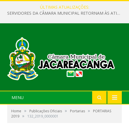
ÚLTIMAS ATUALIZAÇÕES:
SERVIDORES DA CÂMARA MUNICIPAL RETORNAM ÀS ATIVIDADES APÓS O RECESSO PARLAMENTAR
MENU
»
»
»
Home
Publicações Oficiais
Portarias
PORTARIAS
»
2019
132_2019_0000001