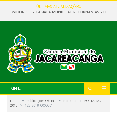
ÚLTIMAS ATUALIZAÇÕES:
SERVIDORES DA CÂMARA MUNICIPAL RETORNAM ÀS ATIVIDADES APÓS O RECESSO PARLAMENTAR
MENU
»
»
»
Home
Publicações Oficiais
Portarias
PORTARIAS
»
2019
125_2019_0000001