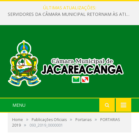
ÚLTIMAS ATUALIZAÇÕES:
SERVIDORES DA CÂMARA MUNICIPAL RETORNAM ÀS ATIVIDADES APÓS O RECESSO PARLAMENTAR
MENU
»
»
»
Home
Publicações Oficiais
Portarias
PORTARIAS
»
2019
093_2019_0000001