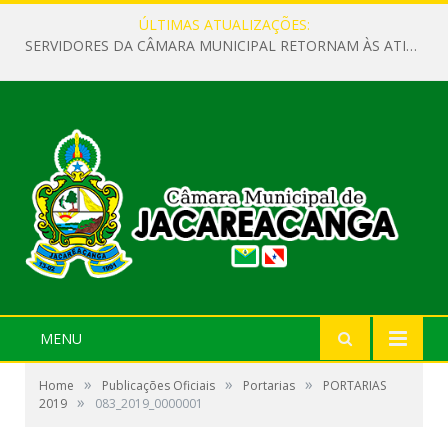
ÚLTIMAS ATUALIZAÇÕES:
SERVIDORES DA CÂMARA MUNICIPAL RETORNAM ÀS ATIVIDADES APÓS O RECESSO PARLAMENTAR
MENU
»
»
»
Home
Publicações Oficiais
Portarias
PORTARIAS
»
2019
083_2019_0000001