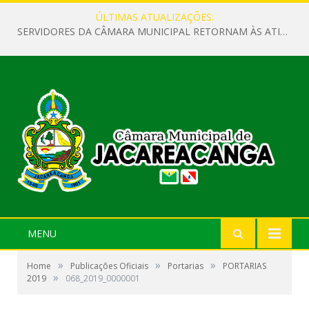
ÚLTIMAS ATUALIZAÇÕES:
SERVIDORES DA CÂMARA MUNICIPAL RETORNAM ÀS ATIVIDADES APÓS O RECESSO PARLAMENTAR
MENU
»
»
»
Home
Publicações Oficiais
Portarias
PORTARIAS
»
2019
068_2019_0000001