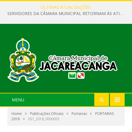
ÚLTIMAS ATUALIZAÇÕES:
SERVIDORES DA CÂMARA MUNICIPAL RETORNAM ÀS ATIVIDADES APÓS O RECESSO PARLAMENTAR
MENU
»
»
»
Home
Publicações Oficiais
Portarias
PORTARIAS
»
2018
031_2018_0000001