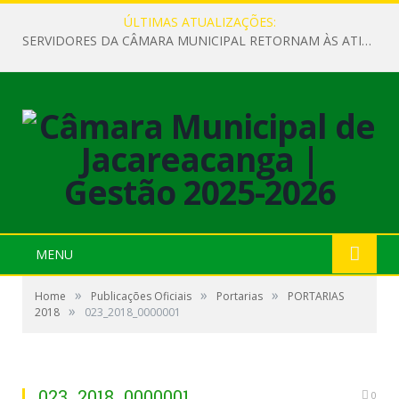
ÚLTIMAS ATUALIZAÇÕES:
SERVIDORES DA CÂMARA MUNICIPAL RETORNAM ÀS ATIVIDADES APÓS O RECESSO PARLAMENTAR
MENU
»
»
»
Home
Publicações Oficiais
Portarias
PORTARIAS
»
2018
023_2018_0000001
023_2018_0000001
0