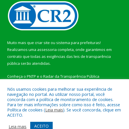
Muito mais que
criar site
ou
sistema para prefeituras
!
Realizamos uma
assessoria
completa, onde garantimos em
contrato que todas as exigências das
leis de transparência
pública
serão atendidas.
Conheça o
PNTP
e o
Radar da Transparência Pública
Nós usamos cookies para melhorar sua experiência de
navegação no portal. Ao utilizar nosso portal, você
concorda com a política de monitoramento de cookies.
Para ter mais informações sobre como isso é feito, acesse
Todos os direitos reservados a Câmara Municipal de
Política de cookies (
Leia mais
). Se você concorda, clique em
Jacareacanga.
ACEITO.
Mapa do Site
Acessar Área Administrativa
ACEITO
Leia mais