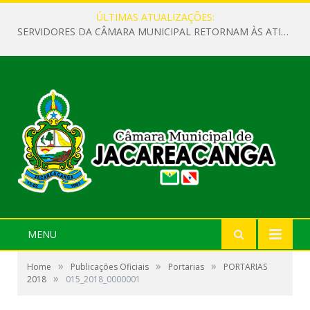
ÚLTIMAS ATUALIZAÇÕES:
SERVIDORES DA CÂMARA MUNICIPAL RETORNAM ÀS ATIVIDADES APÓS O RECESSO PARLAMENTAR
MENU
»
»
»
Home
Publicações Oficiais
Portarias
PORTARIAS
»
2018
015_2018_0000001