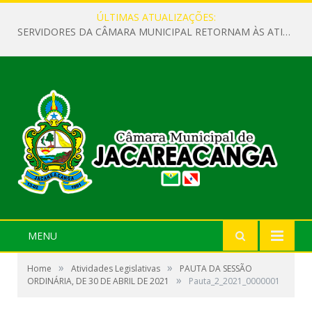
ÚLTIMAS ATUALIZAÇÕES:
SERVIDORES DA CÂMARA MUNICIPAL RETORNAM ÀS ATIVIDADES APÓS O RECESSO PARLAMENTAR
MENU
»
»
Home
Atividades Legislativas
PAUTA DA SESSÃO
»
ORDINÁRIA, DE 30 DE ABRIL DE 2021
Pauta_2_2021_0000001