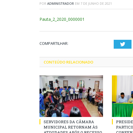
POR
ADMINISTRADOR
EM
7 DE JUNHO DE 2021
Pauta_2_2020_0000001
COMPARTILHAR:
Twi
CONTEÚDO RELACIONADO
SERVIDORES DA CÂMARA
PRESID
MUNICIPAL RETORNAM ÀS
PARTICIP
ATIVIDADES APÓS O RECESSO
CONFER