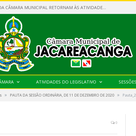
SERVIDORES DA CÂMARA MUNICIPAL RETORNAM ÀS ATIVIDADES APÓS O RECESSO PARLAMENTAR
CÂMARA
ATIVIDADES DO LEGISLATIVO
SESSÕE
»
»
s
PAUTA DA SESSÃO ORDINÁRIA, DE 11 DE DEZEMBRO DE 2020
Pauta_
0