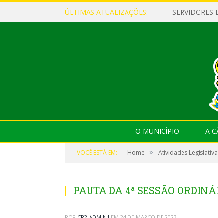
ÚLTIMAS ATUALIZAÇÕES:
O MUNICÍPIO
A 
»
VOCÊ ESTÁ EM:
Home
Atividades Legislativa
PAUTA DA 4ª SESSÃO ORDINÁR
POR
CR2-ADMIN1
EM
24 DE MARÇO DE 2023