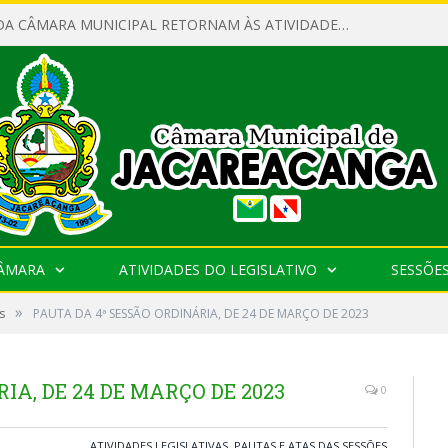
SERVIDORES DA CÂMARA MUNICIPAL RETORNAM ÀS ATIVIDADES APÓS O RECESSO PARLAMENTAR
CÂMARA
ATIVIDADES DO LEGISLATIVO
SESSÕE
»
s
PAUTA DA 4ª SESSÃO ORDINÁRIA, DE 24 DE MARÇO DE 2023
IA, DE 24 DE MARÇO DE 2023
0
ATIVIDADES LEGISLATIVAS
,
PAUTAS E ATAS DAS SESSÕES