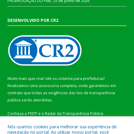
PRORROGAÇÃO DO PME.
25 de junho de 2026
DESENVOLVIDO POR CR2
Muito mais que
criar site
ou
sistema para prefeituras
!
Realizamos uma
assessoria
completa, onde garantimos em
contrato que todas as exigências das
leis de transparência
pública
serão atendidas.
Conheça o
PNTP
e o
Radar da Transparência Pública
Nós usamos cookies para melhorar sua experiência de
navegação no portal. Ao utilizar nosso portal, você