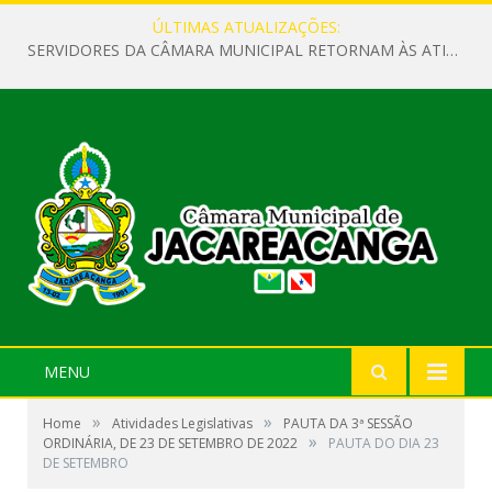
ÚLTIMAS ATUALIZAÇÕES:
SERVIDORES DA CÂMARA MUNICIPAL RETORNAM ÀS ATIVIDADES APÓS O RECESSO PARLAMENTAR
MENU
»
»
Home
Atividades Legislativas
PAUTA DA 3ª SESSÃO
»
ORDINÁRIA, DE 23 DE SETEMBRO DE 2022
PAUTA DO DIA 23
DE SETEMBRO