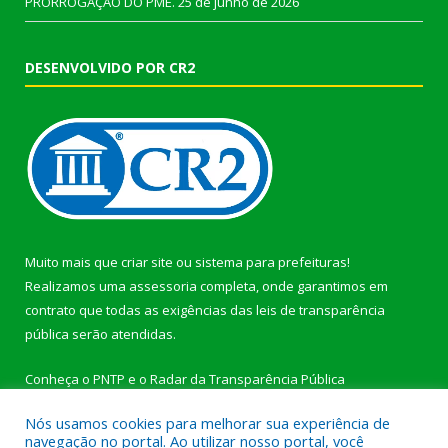
PRORROGAÇÃO DO PME.
25 de junho de 2026
DESENVOLVIDO POR CR2
Muito mais que
criar site
ou
sistema para prefeituras
!
Realizamos uma
assessoria
completa, onde garantimos em
contrato que todas as exigências das
leis de transparência
pública
serão atendidas.
Conheça o
PNTP
e o
Radar da Transparência Pública
Nós usamos cookies para melhorar sua experiência de
navegação no portal. Ao utilizar nosso portal, você