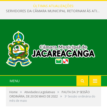
ÚLTIMAS ATUALIZAÇÕES:
SERVIDORES DA CÂMARA MUNICIPAL RETORNAM ÀS ATIVIDADES APÓS O RECESSO PARLAMENTAR
MENU
»
»
Home
Atividades Legislativas
PAUTA DA 3ª SESSÃO
»
ORDINÁRIA, DE 20 DE MAIO DE 2022
3º Sessão ordinária do
mês de maio