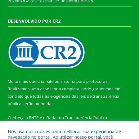
PRORROGAÇÃO DO PME.
25 de junho de 2026
DESENVOLVIDO POR CR2
Muito mais que
criar site
ou
sistema para prefeituras
!
Realizamos uma
assessoria
completa, onde garantimos em
contrato que todas as exigências das
leis de transparência
pública
serão atendidas.
Conheça o
PNTP
e o
Radar da Transparência Pública
Nós usamos cookies para melhorar sua experiência de
navegação no portal. Ao utilizar nosso portal, você