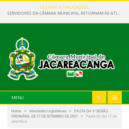
ÚLTIMAS ATUALIZAÇÕES:
SERVIDORES DA CÂMARA MUNICIPAL RETORNAM ÀS ATIVIDADES APÓS O RECESSO PARLAMENTAR
MENU
»
»
Home
Atividades Legislativas
PAUTA DA 3ª SESSÃO
»
ORDINÁRIA, DE 17 DE SETEMBRO DE 2021
Pauta do dia 17 de
setembro