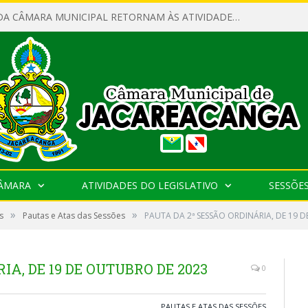
SERVIDORES DA CÂMARA MUNICIPAL RETORNAM ÀS ATIVIDADES APÓS O RECESSO PARLAMENTAR
CÂMARA
ATIVIDADES DO LEGISLATIVO
SESSÕE
»
»
s
Pautas e Atas das Sessões
PAUTA DA 2ª SESSÃO ORDINÁRIA, DE 19 
IA, DE 19 DE OUTUBRO DE 2023
0
PAUTAS E ATAS DAS SESSÕES