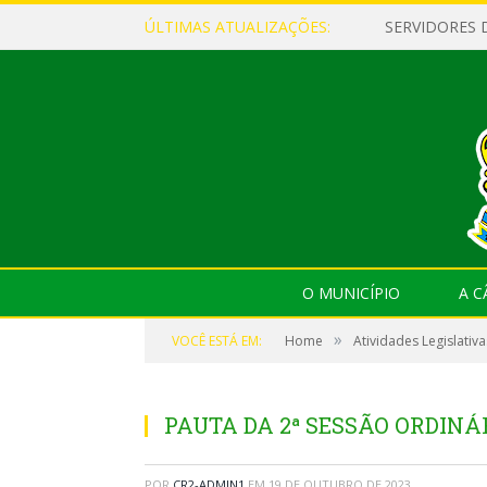
ÚLTIMAS ATUALIZAÇÕES:
O MUNICÍPIO
A 
»
VOCÊ ESTÁ EM:
Home
Atividades Legislativa
PAUTA DA 2ª SESSÃO ORDINÁR
POR
CR2-ADMIN1
EM
19 DE OUTUBRO DE 2023