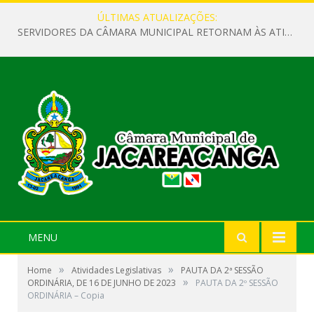
ÚLTIMAS ATUALIZAÇÕES:
SERVIDORES DA CÂMARA MUNICIPAL RETORNAM ÀS ATIVIDADES APÓS O RECESSO PARLAMENTAR
MENU
»
»
Home
Atividades Legislativas
PAUTA DA 2ª SESSÃO
»
ORDINÁRIA, DE 16 DE JUNHO DE 2023
PAUTA DA 2º SESSÃO
ORDINÁRIA – Copia