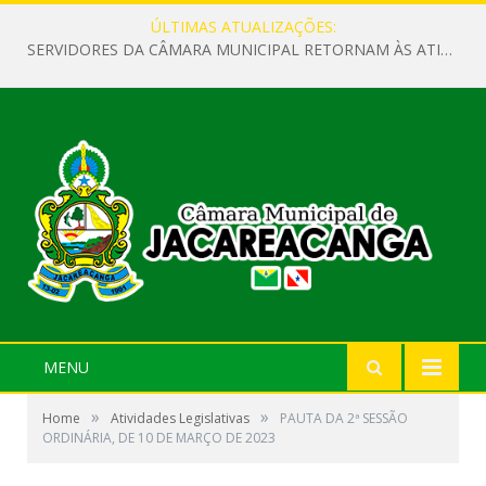
ÚLTIMAS ATUALIZAÇÕES:
SERVIDORES DA CÂMARA MUNICIPAL RETORNAM ÀS ATIVIDADES APÓS O RECESSO PARLAMENTAR
MENU
»
»
Home
Atividades Legislativas
PAUTA DA 2ª SESSÃO
ORDINÁRIA, DE 10 DE MARÇO DE 2023