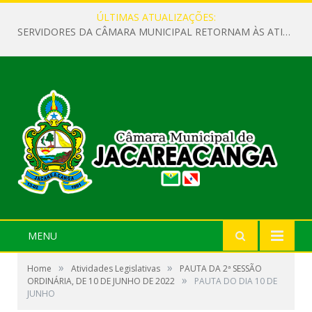
ÚLTIMAS ATUALIZAÇÕES:
SERVIDORES DA CÂMARA MUNICIPAL RETORNAM ÀS ATIVIDADES APÓS O RECESSO PARLAMENTAR
MENU
»
»
Home
Atividades Legislativas
PAUTA DA 2ª SESSÃO
»
ORDINÁRIA, DE 10 DE JUNHO DE 2022
PAUTA DO DIA 10 DE
JUNHO