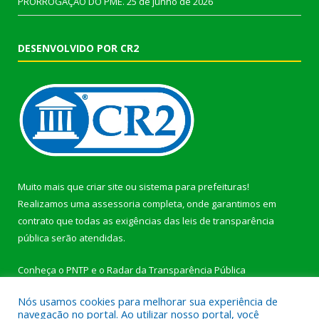
PRORROGAÇÃO DO PME.
25 de junho de 2026
DESENVOLVIDO POR CR2
Muito mais que
criar site
ou
sistema para prefeituras
!
Realizamos uma
assessoria
completa, onde garantimos em
contrato que todas as exigências das
leis de transparência
pública
serão atendidas.
Conheça o
PNTP
e o
Radar da Transparência Pública
Nós usamos cookies para melhorar sua experiência de
navegação no portal. Ao utilizar nosso portal, você