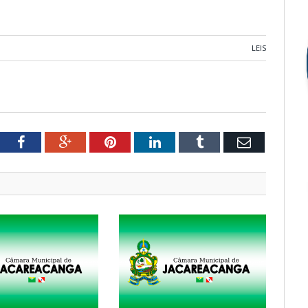
LEIS
tter
Facebook
Google+
Pinterest
LinkedIn
Tumblr
Email