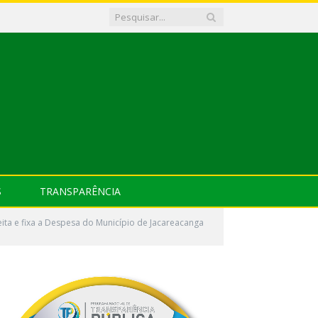
S
TRANSPARÊNCIA
eita e fixa a Despesa do Município de Jacareacanga