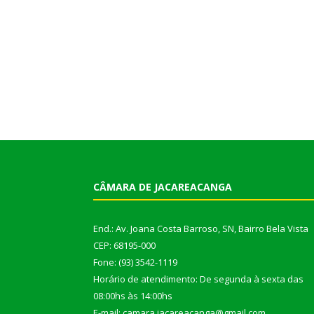
CÂMARA DE JACAREACANGA
End.: Av. Joana Costa Barroso, SN, Bairro Bela Vista
CEP: 68195-000
Fone: (93) 3542-1119
Horário de atendimento: De segunda à sexta das
08:00hs às 14:00hs
E-mail: camara.jacareacanga@gmail.com