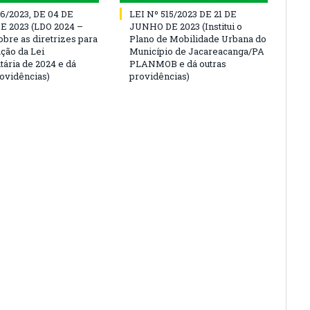
16/2023, DE 04 DE
LEI Nº 515/2023 DE 21 DE
 2023 (LDO 2024 –
JUNHO DE 2023 (Institui o
obre as diretrizes para
Plano de Mobilidade Urbana do
ação da Lei
Município de Jacareacanga/PA
ária de 2024 e dá
PLANMOB e dá outras
rovidências)
providências)