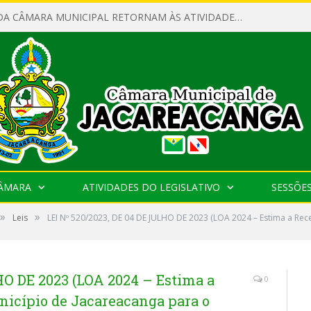
SERVIDORES DA CÂMARA MUNICIPAL RETORNAM ÀS ATIVIDADES APÓS O RECESSO PARLAMENTAR
CÂMARA
ATIVIDADES DO LEGISLATIVO
SESSÕE
»
»
Leis
LEI Nº 520/2023, DE 04 DE JULHO DE 2023 (LOA 2024 – Estima a Rec
HO DE 2023 (LOA 2024 – Estima a
0
unicípio de Jacareacanga para o