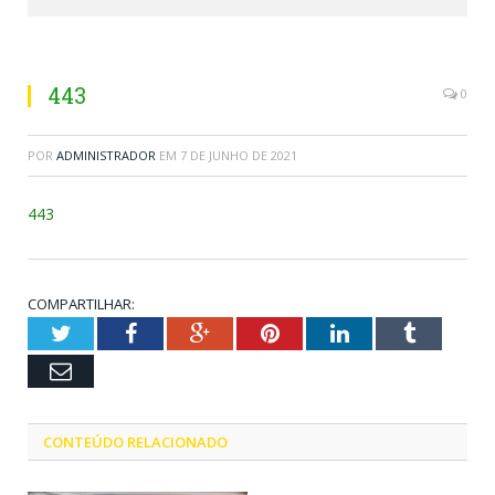
443
0
POR
ADMINISTRADOR
EM
7 DE JUNHO DE 2021
443
COMPARTILHAR:
Twitter
Facebook
Google+
Pinterest
LinkedIn
Tumblr
Email
CONTEÚDO RELACIONADO