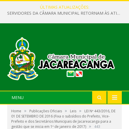
ÚLTIMAS ATUALIZAÇÕES:
SERVIDORES DA CÂMARA MUNICIPAL RETORNAM ÀS ATIVIDADES APÓS O RECESSO PARLAMENTAR
MENU
»
»
»
Home
Publicações Oficiais
Leis
LEI Nº 443/2016, DE
01 DE SETEMBRO DE 2016 (Fixa o subsídios do Prefeito, Vice-
Prefeito e dos Secretários Municipais de Jacareacanga para a
»
gestão que se inicia em 1º de janeiro de 2017)
443